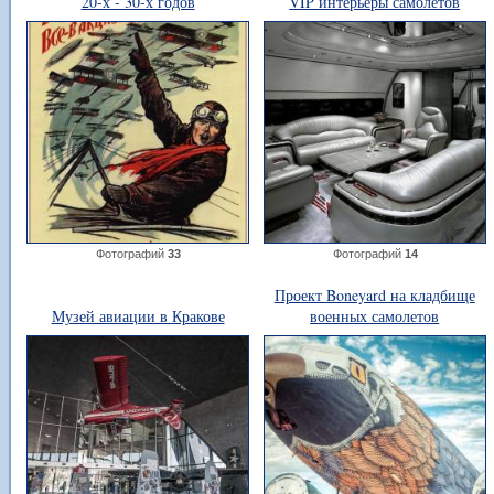
20-х - 30-х годов
VIP интерьеры самолетов
Фотографий
33
Фотографий
14
Проект Boneyard на кладбище
Музей авиации в Кракове
военных самолетов