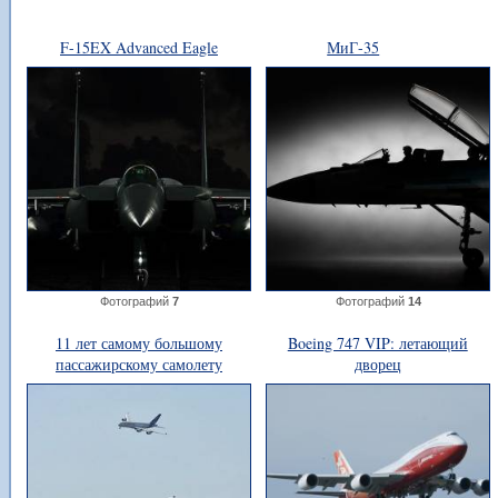
F-15EX Advanced Eagle
МиГ-35
Фотографий
7
Фотографий
14
11 лет самому большому
Boeing 747 VIP: летающий
пассажирскому самолету
дворец