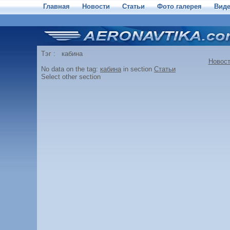
Главная
Новости
Статьи
Фото галерея
Вид
Тэг : кабина
Новос
No data on the tag:
кабина
in section
Статьи
Select other section