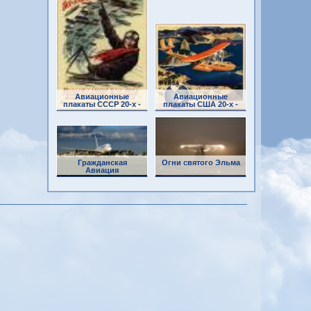
Авиационные
Авиационные
плакаты СССР 20-х -
плакаты США 20-х -
30-х годов
30-х годов
Гражданская
Огни святого Эльма
Авиация