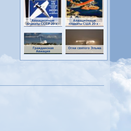
Авиационные
Авиационные
плакаты СССР 20-х -
плакаты США 20-х -
30-х годов
30-х годов
Гражданская
Огни святого Эльма
Авиация