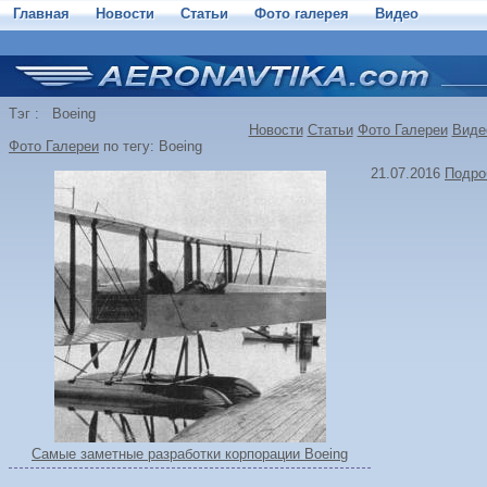
Главная
Новости
Статьи
Фото галерея
Видео
Тэг : Boeing
Новости
Статьи
Фото Галереи
Виде
Фото Галереи
по тегу:
Boeing
21.07.2016
Подро
Самые заметные разработки корпорации Boeing