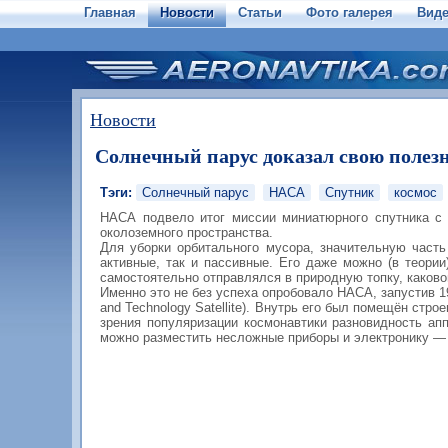
Главная
Новости
Статьи
Фото галерея
Вид
Новости
Солнечный парус доказал свою полез
Тэги:
Солнечный парус
НАСА
Спутник
космос
НАСА подвело итог миссии миниатюрного спутника с 
околоземного пространства.
Для уборки орбитального мусора, значительную часть
активные, так и пассивные. Его даже можно (в теории
самостоятельно отправлялся в природную топку, каков
Именно это не без успеха опробовало НАСА, запустив 19
and Technology Satellite). Внутрь его был помещён стр
зрения популяризации космонавтики разновидность апп
можно разместить несложные приборы и электронику — 