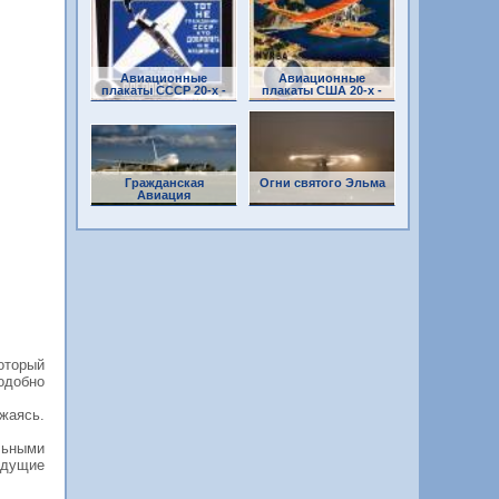
Авиационные
Авиационные
плакаты СССР 20-х -
плакаты США 20-х -
30-х годов
30-х годов
Гражданская
Огни святого Эльма
Авиация
оторый
одобно
жаясь.
льными
удущие