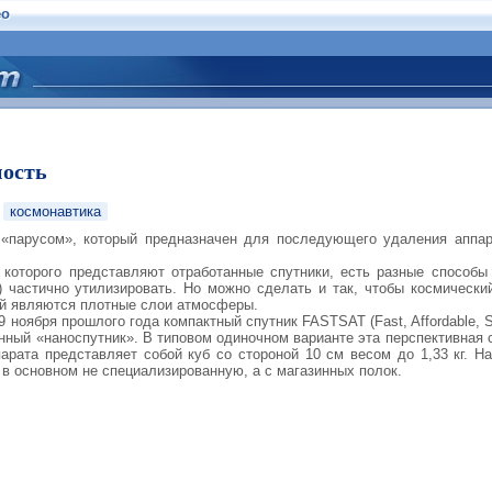
ео
ность
космонавтика
«парусом», который предназначен для последующего удаления аппар
 которого представляют отработанные спутники, есть разные способы
) частично утилизировать. Но можно сделать и так, чтобы космически
ой являются плотные слои атмосферы.
 ноября прошлого года компактный спутник FASTSAT (Fast, Affordable, 
оенный «наноспутник». В типовом одиночном варианте эта перспективная 
арата представляет собой куб со стороной 10 см весом до 1,33 кг. На
в основном не специализированную, а с магазинных полок.