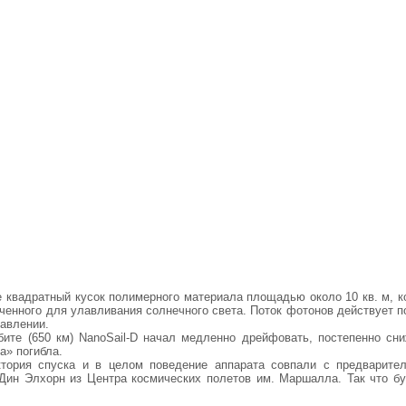
е квадратный кусок полимерного материала площадью около 10 кв. м, к
ченного для улавливания солнечного света. Поток фотонов действует п
равлении.
бите (650 км) NanoSail-D начал медленно дрейфовать, постепенно сни
а» погибла.
ктория спуска и в целом поведение аппарата совпали с предварите
 Дин Элхорн из Центра космических полетов им. Маршалла. Так что б