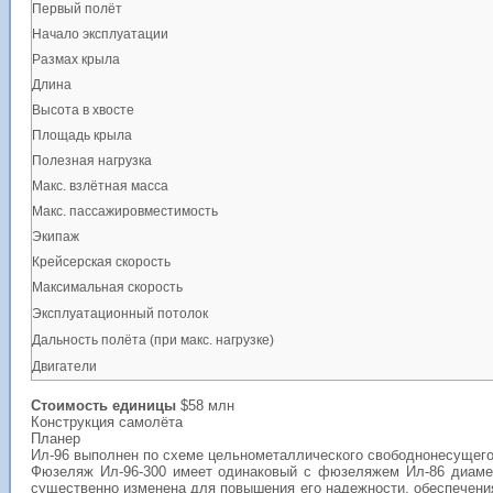
Первый полёт
Начало эксплуатации
Размах крыла
Длина
Высота в хвосте
Площадь крыла
Полезная нагрузка
Макс. взлётная масса
Макс. пассажировместимость
Экипаж
Крейсерская скорость
Максимальная скорость
Эксплуатационный потолок
Дальность полёта (при макс. нагрузке)
Двигатели
Стоимость единицы
$58 млн
Конструкция самолёта
Планер
Ил-96 выполнен по схеме цельнометаллического свободнонесущег
Фюзеляж Ил-96-300 имеет одинаковый с фюзеляжем Ил-86 диамет
существенно изменена для повышения его надежности, обеспечения