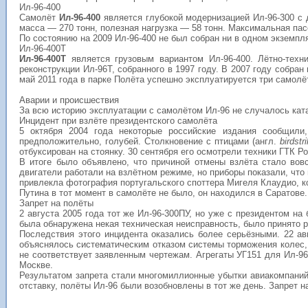
Ил-96-400
Самолёт
Ил-96-400
является глубокой модернизацией Ил-96-300 с
масса — 270 тонн, полезная нагрузка — 58 тонн. Максимальная па
По состоянию на 2009 Ил-96-400 не был собран ни в одном экземпля
Ил-96-400Т
Ил-96-400Т
является грузовым вариантом Ил-96-400. Лётно-техн
реконструкции Ил-96Т, собранного в 1997 году. В 2007 году собра
май 2011 года в парке Полёта успешно эксплуатируется три самолёт
Аварии и происшествия
За всю историю эксплуатации с самолётом Ил-96 не случалось кат
Инцидент при взлёте президентского самолёта
5 октября 2004 года некоторые российские издания сообщили,
предположительно, голубей. Столкновение с птицами (англ.
birdstr
отбуксирован на стоянку. 30 сентября его осмотрели техники
ГТК Ро
В итоге было объявлено, что причиной отмены взлёта стало вовс
двигатели работали на взлётном режиме, но приборы показали, что
привлекла фотография португальского споттера Мигеля Клаудио, к
Путина в тот момент в самолёте не было, он находился в Саратове.
Запрет на полёты
2 августа 2005 года тот же Ил-96-300ПУ, но уже с президентом на
была обнаружена некая техническая неисправность, было принято 
Последствия этого инцидента оказались более серьёзными. 22 а
объяснялось систематическим отказом системы торможения колес, к
не соответствует заявленным чертежам. Агрегаты УГ151 для Ил-9
Москве.
Результатом запрета стали многомиллионные убытки авиакомпаний
отставку, полёты Ил-96 были возобновлены в тот же день. Запрет н