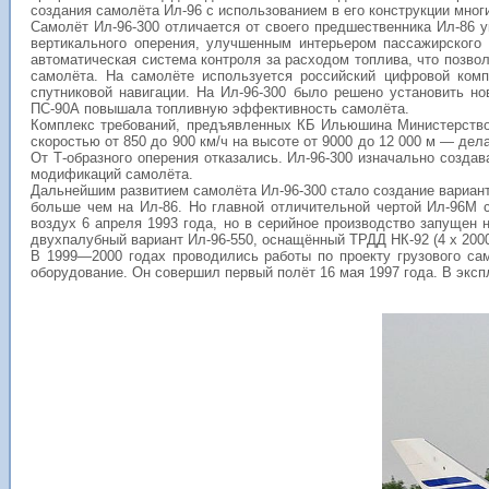
создания самолёта Ил-96 с использованием в его конструкции многи
Самолёт Ил-96-300 отличается от своего предшественника Ил-86
вертикального оперения, улучшенным интерьером пассажирского
автоматическая система контроля за расходом топлива, что позво
самолёта. На самолёте используется российский цифровой ком
спутниковой навигации. На Ил-96-300 было решено установить н
ПС-90А повышала топливную эффективность самолёта.
Комплекс требований, предъявленных
КБ Ильюшина
Министерством
скоростью от 850 до 900 км/ч на высоте от 9000 до 12 000 м — д
От Т-образного оперения отказались. Ил-96-300 изначально созда
модификаций самолёта.
Дальнейшим развитием самолёта Ил-96-300 стало создание вариан
больше чем на Ил-86. Но главной отличительной чертой Ил-96М 
воздух 6 апреля 1993 года, но в серийное производство запущен 
двухпалубный вариант Ил-96-550, оснащённый ТРДД
НК-92
(4 x 200
В
1999
—2000 годах проводились работы по проекту грузового са
оборудование. Он совершил первый полёт 16 мая 1997 года. В экспл