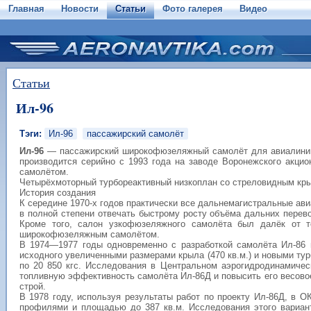
Главная
Новости
Статьи
Фото галерея
Видео
Статьи
Ил-96
Тэги:
Ил-96
пассажирский самолёт
Ил-96
— пассажирский широкофюзеляжный самолёт для авиалиний
производится серийно с 1993 года на заводе Воронежского акц
самолётом.
Четырёхмоторный турбореактивный низкоплан со стреловидным кр
История создания
К середине 1970-х годов практически все дальнемагистральные ав
в полной степени отвечать быстрому росту объёма дальних перево
Кроме того, салон узкофюзеляжного самолёта был далёк от т
широкофюзеляжным самолётом.
В
1974
—1977 годы одновременно с разработкой самолёта Ил-86 
исходного увеличенными размерами крыла (470 кв.м.) и новыми
ту
по 20 850 кгс. Исследования в Центральном аэрогидродинамичес
топливную эффективность самолёта Ил-86Д и повысить его весовое
строй.
В 1978 году, используя результаты работ по проекту Ил-86Д, в 
профилями и площадью до 387 кв.м. Исследования этого варианта