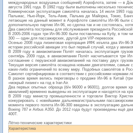
международных воздушных сообщений) Аэрофлота, затем — в Домо
августа 1991 года. В 1992 году были выполнены несколько технич
Коммерческая эксплуатация самолёта началась 14 июля 1993 год
Пальмас
, Нью-Йорк, Тель-Авив,
Пальма де Майорка
, Токио, Бан
летающие на данный момент в Аэрофлоте самолёты Ил-96 были соб
дополнительную партию Ил-96, но сделка так и не состоялась, хо
Два самолёта построены для обслуживания президента Российской 
В
2005
-2006 годах три Ил-96-300 были поставлены на Кубу, в том
300
— один для пассажирских, другой для VIP-перевозок
Осенью 2008 года лизинговая корпорация
ИФК
изъяла два Ил-96-3
истории российской авиации это был первый случай, когда у авиак
В 2009 году в авиакомпании Полёт началась эксплуатация грузов
сентябрь 2009 года, в авиакомпании Полёт насчитывается три И
соглашение с перуанской авиакомпанией на поставку двух грузов
Текущая версия самолёта оснащена новыми двигателями, самым с
каких-либо ограничений по всему миру. Подобных самолётов в Рос
Самолет сертифицирован в соответствии с российскими нормами л
В разное время велись переговоры о продаже Ил-96 в
Китай
(три
«мокрый лизинг» на год в Iran Air.
Два первых опытных образца (б/н 96000 и 96001), долгое время 
авиалиний) временно выведены из эксплуатации и находятся на хра
В 2009 году министр промышленности и торговли Виктор Христен
конкурировать с новейшими дальнемагистральными пассажирскими 
момента первого полета Ил-96-300 введены в эксплуатацию дальнем
Boeing 787
и Airbus A350. До 2012 года будут произведены ещё дв
400Т.
Лётно-технические характеристики
Характеристика