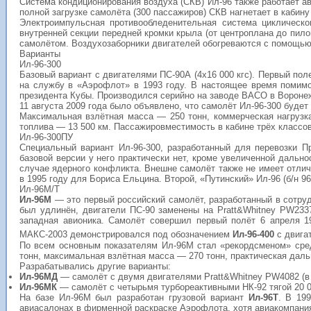
Система кондиционирования воздуха (СКВ) Ил-96 также работает ав
полной загрузке самолёта (300 пассажиров) СКВ нагнетает в кабину 
Электроимпульсная противообледенительная система циклическо
внутренней секции передней кромки крыла (от центроплана до пило
самолётом. Воздухозаборники двигателей обогреваются с помощью 
Варианты
Ил-96-300
Базовый вариант с двигателями ПС-90А (4х16 000
кгс
). Первый пол
на службу в «Аэрофлот» в 1993 году. В настоящее время помим
президента Кубы
. Производился серийно на заводе
ВАСО
в Воронеж
11 августа 2009 года было объявлено, что самолёт Ил-96-300 будет
Максимальная взлётная масса — 250 тонн, коммерческая нагрузка
топлива — 13 500 км. Пассажировместимость в кабине трёх классов
Ил-96-300ПУ
Специальный вариант Ил-96-300, разработанный для перевозки
П
базовой версии у него практически нет, кроме увеличенной дальн
случае ядерного конфликта. Внешне самолёт также не имеет отлич
в 1995 году для Бориса Ельцина. Второй, «Путинский» Ил-96 (б/н 96
Ил-96М/Т
Ил-96М
— это первый российский самолёт, разработанный в сотруд
был удлинён, двигатели ПС-90 заменены на Pratt&Whitney PW2337
западная авионика. Самолёт совершил первый полёт 6 апреля 
МАКС-2003
демонстрировался под обозначением
Ил-96-400
с двига
По всем основным показателям Ил-96М стал «рекордсменом» сред
тонн, максимальная взлётная масса — 270 тонн, практическая даль
Разрабатывались другие варианты:
Ил-96МД
— самолёт с двумя двигателями
Pratt&Whitney
PW4082 (в 
Ил-96МК
— самолёт с четырьмя турбореактивными
НК-92
тягой 20 0
На базе Ил-96М был разработан грузовой вариант
Ил-96Т
. В 19
авиасалонах в фирменной раскраске Аэрофлота, хотя авиакомпания 