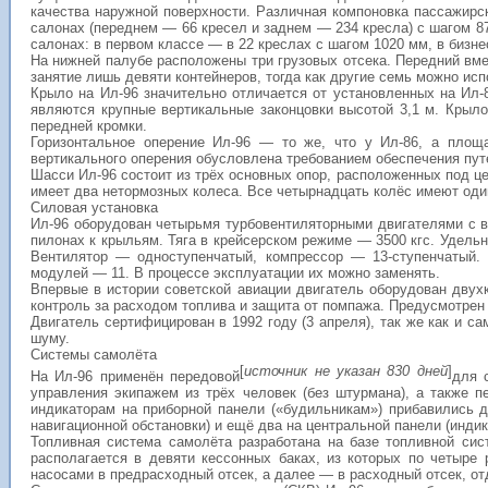
качества наружной поверхности. Различная компоновка пассажирск
салонах (переднем — 66 кресел и заднем — 234 кресла) с шагом 8
салонах: в первом классе — в 22 креслах с шагом 1020 мм, в бизн
На нижней палубе расположены три грузовых отсека. Передний вме
занятие лишь девяти контейнеров, тогда как другие семь можно исп
Крыло на Ил-96 значительно отличается от установленных на Ил
являются крупные вертикальные законцовки высотой 3,1 м. Крыл
передней кромки.
Горизонтальное оперение Ил-96 — то же, что у Ил-86, а площ
вертикального оперения обусловлена требованием обеспечения путе
Шасси Ил-96 состоит из трёх основных опор, расположенных под ц
имеет два нетормозных колеса. Все четырнадцать колёс имеют один
Силовая установка
Ил-96 оборудован четырьмя турбовентиляторными двигателями с в
пилонах к крыльям. Тяга в крейсерском режиме — 3500 кгс. Удельн
Вентилятор — одноступенчатый, компрессор — 13-ступенчатый. 
модулей — 11. В процессе эксплуатации их можно заменять.
Впервые в истории советской авиации двигатель оборудован двух
контроль за расходом топлива и защита от помпажа. Предусмотрен 
Двигатель сертифицирован в 1992 году (3 апреля), так же как и с
шуму.
Системы самолёта
[
источник не указан 830 дней
]
На Ил-96 применён передовой
для 
управления экипажем из трёх человек (без штурмана), а также 
индикаторам на приборной панели («будильникам») прибавились д
навигационной обстановки) и ещё два на центральной панели (инд
Топливная система самолёта разработана на базе топливной сис
располагается в девяти кессонных баках, из которых по четыре
насосами в предрасходный отсек, а далее — в расходный отсек, от