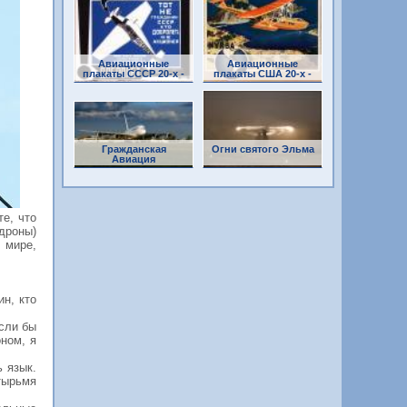
Авиационные
Авиационные
плакаты СССР 20-х -
плакаты США 20-х -
30-х годов
30-х годов
Гражданская
Огни святого Эльма
Авиация
е, что
 дроны)
 мире,
н, кто
Если бы
ном, я
ь язык.
етырьмя