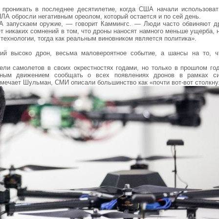
 проникать в последнее десятилетие, когда США начали использоват
А обросли негативным ореолом, который остается и по сей день.
А запускаем оружие, — говорит Каммингс. — Люди часто обвиняют д
т никаких сомнений в том, что дроны наносят намного меньше ущерба, 
технологии, тогда как реальным виновником является политика».
ий высоко дрон, весьма маловероятное событие, а шансы на то, ч
ели самолетов в своих окрестностях годами, но только в прошлом го
шным движением сообщать о всех появлениях дронов в рамках с
отмечает Шульман, СМИ описали большинство как «почти вот-вот столкну