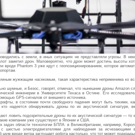
роводились с земли, в иных ситуациях не представляли угрозы. В нек
илот заметил дрон. Маловероятно, что дрон может достичь высоты хот
ли вроде Phantom 3 уже идут с геопозиционированием, которое автомат
опортам.
шумным жужжащим насекомым, такая характеристика неприменима ко вс
ьно шумные, и Безос, говорят, отмечал, что нынешние дроны Amazon с
ической инженерии в Университете Техаса в Остине. Его исследовате
помощью GPS-сигналов от внешнего источника.
рафты, в состоянии почти свободного падения могут быть тихими, ка
кто надеется обнаруживать дроны по их акустической сигнатуре, в
ают ловить подозрительные дроны по их акустической сигнатуре — то е
Такие компании уже существуют в Японии и США.
х задач области технологии БПЛА: в Великобритании, например, Корол
 с шестью электродвигателями для наблюдения за исчезающими 
 шум вроде ветра заглушает робота настолько, что тот может подкрады