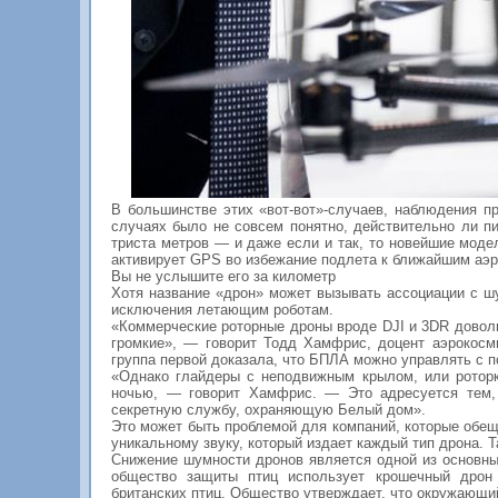
В большинстве этих «вот-вот»-случаев, наблюдения п
случаях было не совсем понятно, действительно ли п
триста метров — и даже если и так, то новейшие моде
активирует GPS во избежание подлета к ближайшим аэр
Вы не услышите его за километр
Хотя название «дрон» может вызывать ассоциации с 
исключения летающим роботам.
«Коммерческие роторные дроны вроде DJI и 3DR довол
громкие», — говорит Тодд Хамфрис, доцент аэрокосм
группа первой доказала, что БПЛА можно управлять с 
«Однако глайдеры с неподвижным крылом, или роторк
ночью, — говорит Хамфрис. — Это адресуется тем, 
секретную службу, охраняющую Белый дом».
Это может быть проблемой для компаний, которые обещ
уникальному звуку, который издает каждый тип дрона. 
Снижение шумности дронов является одной из основны
общество защиты птиц использует крошечный дрон
британских птиц. Общество утверждает, что окружающий