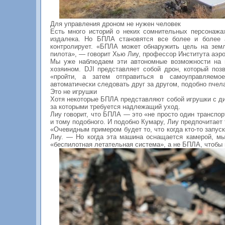
Для управления дроном не нужен человек
Есть много историй о неких сомнительных персонажа
издалека. Но БПЛА становятся все более и более 
контролирует. «БПЛА может обнаружить цель на земл
пилота», — говорит Хью Лиу, профессор Института аэр
Мы уже наблюдаем эти автономные возможности на п
хозяином. DJI представляет собой дрон, который по
«пройти, а затем отправиться в самоуправляемо
автоматически следовать друг за другом, подобно пчела
Это не игрушки
Хотя некоторые БПЛА представляют собой игрушки с ди
за которыми требуется надлежащий уход.
Лиу говорит, что БПЛА — это «не просто один транспор
и тому подобного. И подобно Кумару, Лиу предпочитает
«Очевидным примером будет то, что когда кто-то запус
Лиу. — Но когда эта машина оснащается камерой, мы
«беспилотная летательная система», а не БПЛА, чтобы