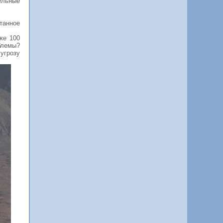
ельные
отанное
же 100
блемы?
угрозу