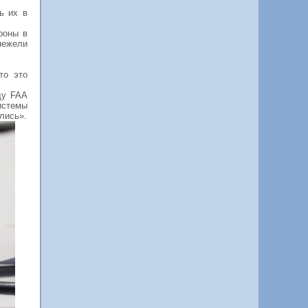
ь их в
роны в
нежели
то это
ду FAA
истемы
лись».