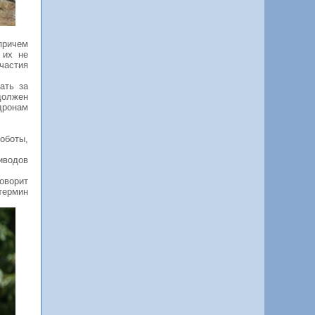
причем
 их не
частия
ать за
должен
дронам
оботы,
риводов
оворит
термин