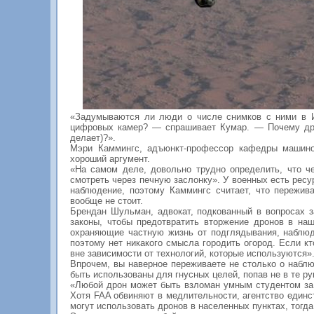
«Задумываются ли люди о числе снимков с ними в 
цифровых камер? — спрашивает Кумар. — Почему дрон
делает)?».
Мэри Каммингс, адъюнкт-профессор кафедры машино
хороший аргумент.
«На самом деле, довольно трудно определить, что ч
смотреть через печную заслонку». У военных есть ресу
наблюдение, поэтому Каммингс считает, что пережив
вообще не стоит.
Брендан Шульман, адвокат, подкованный в вопросах з
законы, чтобы предотвратить вторжение дронов в на
охраняющие частную жизнь от подглядывания, наблюде
поэтому нет никакого смысла городить огород. Если кт
вне зависимости от технологий, которые используются»
Впрочем, вы наверное переживаете не столько о наблю
быть использованы для гнусных целей, попав не в те ру
«Любой дрон может быть взломан умным студентом за 
Хотя FAA обвиняют в медлительности, агентство единс
могут использовать дронов в населенных пунктах, тогда