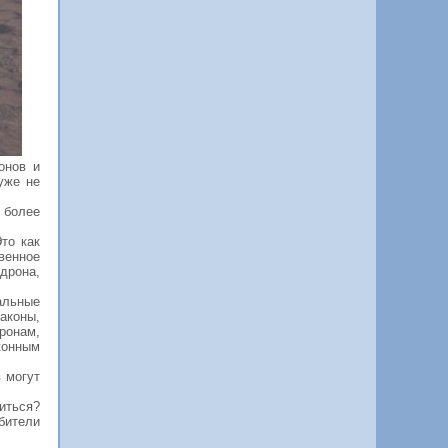
онов и
уже не
 более
то как
венное
дрона,
альные
аконы,
ронам,
аконным
 могут
иться?
бители