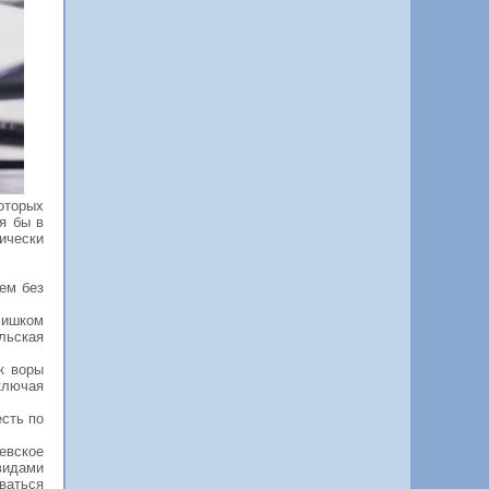
оторых
я бы в
ически
ем без
лишком
льская
к воры
ключая
сть по
евское
видами
ваться