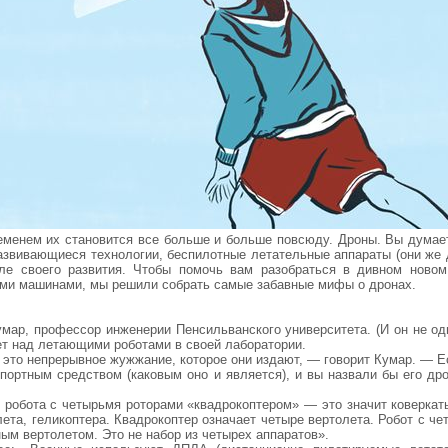
ременем их становится все больше и больше повсюду. Дроны. Вы думает
 развивающиеся технологии, беспилотные летательные аппараты (они же
ле своего развития. Чтобы помочь вам разобраться в дивном новом
и машинами, мы решили собрать самые забавные мифы о дронах.
мар, профессор инженерии Пенсильванского университета. (И он не оди
тает над летающими роботами в своей лаборатории.
, это непрерывное жужжание, которое они издают, — говорит Кумар. — 
ортным средством (каковым оно и является), и вы назвали бы его дро
ь робота с четырьмя роторами «квадрокоптером» — это значит коверкат
ета, геликоптера. Квадрокоптер означает четыре вертолета. Робот с ч
ым вертолетом. Это не набор из четырех аппаратов».