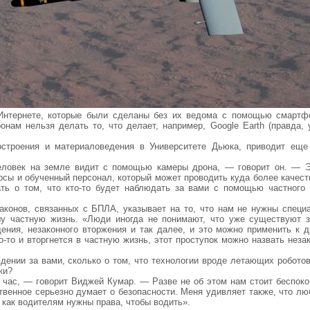
Интернете, которые были сделаны без их ведома с помощью смартф
ам нельзя делать то, что делает, например, Google Earth (правда, 
строения и материаловедения в Университете Дьюка, приводит еще
еловек на земле видит с помощью камеры дрона, — говорит он. — Э
рсы и обученный персонал, который может проводить куда более качест
ать о том, что кто-то будет наблюдать за вами с помощью частного 
аконов, связанных с БПЛА, указывает на то, что нам не нужны специ
шу частную жизнь. «Люди иногда не понимают, что уже существуют з
ния, незаконного вторжения и так далее, и это можно применить к д
о-то и вторгнется в частную жизнь, этот проступок можно назвать нез
.
дении за вами, сколько о том, что технологии вроде летающих роботов
ки?
час, — говорит Виджей Кумар. — Разве не об этом нам стоит беспоко
твенное серьезно думает о безопасности. Меня удивляет также, что лю
 как водителям нужны права, чтобы водить».