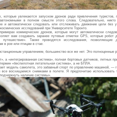
х, которые увлекаются запуском дронов ради привлечения туристов, 
автономными в полном смысле этого слова. Следовательно, никто
е и автоматически следовать или отслеживать движение цели без у
окосмических исследований при Университете Торонто.
римерах коммерческих дронов, которые могут автоматически следов
зволяет вам создавать заранее путевые отметки GPS, которые робот 
е путешествие». Также проводятся исследования, позволяющие 
м в рое или птицам в стае.
станционным управлением, большинство все же нет. Это полноценные р
т», а «интегрированная система», полная бортовых датчиков, летных п
 термин «беспилотная летательная система», а не БПЛА.
кает модель самолета, это забавный спорт по управлению машиной, — г
 все восхищаемся снимками в полете. Я предпочитаю использовать 
 подчеркнуть наличие системы».