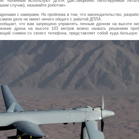
е: «Военные используют ДПЛА (дистанционно пилотируемые летат
ашем случае), называйте роботом».
 дронами с камерами. Но проблема в том, что законодательство, разраб
 самом деле не имеет ничего общего с работой ДПЛА.
ообщает, что вам запрещено управлять личным дроном на высоте ни
ржание дрона на высоте 103 метров можно назвать решением про
ющий снимки со своего телефона, представляет собой куда большую 